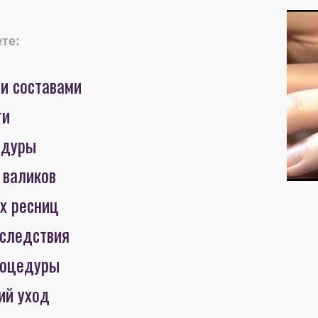
те:
ми составами
ти
едуры
 валиков
х ресниц
оследствия
роцедуры
ий уход