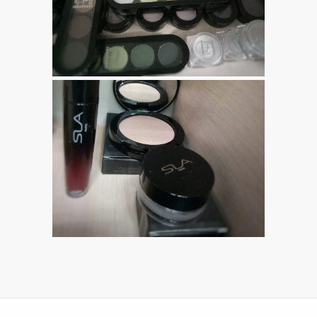
ная
IER
ная